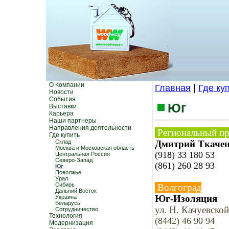
О Компании
Главная
|
Где ку
Новости
События
Юг
Выставки
Карьера
Наши партнеры
Направления деятельности
Региональный пре
Где купить
Склад
Дмитрий Ткаче
Москва и Московская область
(918) 33 180 53
Центральная Россия
Северо-Запад
(861) 260 28 93
Юг
Поволжье
Урал
Сибирь
Волгоград
Дальний Восток
Юг-Изоляция
Украина
Беларусь
ул. Н. Качуевской
Сотрудничество
Технология
(8442) 46 90 94
Модернизация