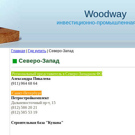
Woodway
инвестиционно-промышленная
Главная
|
Где купить
| Северо-Запад
Северо-Запад
Региональный представитель в Северо-Западном ФО
Александра Пикалева
(911) 964 68 64
Санкт-Петербург
Петростройкомплект
Дальневосточный пр-т, 15
(812) 586 20 21
(812) 585 53 19
Строительная база "Купава"