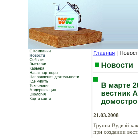
О Компании
Главная
| Новос
Новости
События
Новости
Выставки
Карьера
Наши партнеры
Направления деятельности
Где купить
В марте 
Технология
Модернизация
вестник 
Экология
Карта сайта
домостро
21.03.2008
Группа Вудвэй ка
при создании вест