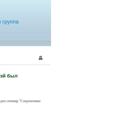
 группа
вэй был
еден семинар "Современные