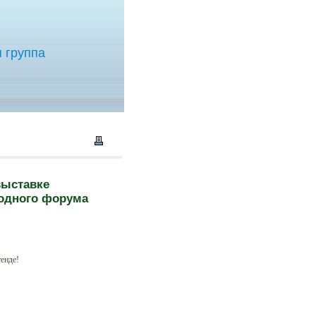
 группа
выставке
родного форума
енде!